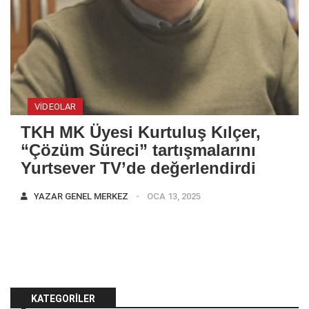
VIDEOLAR
TKH MK Üyesi Kurtuluş Kılçer,
“Çözüm Süreci” tartışmalarını
Yurtsever TV’de değerlendirdi
YAZAR
GENEL MERKEZ
OCA 13, 2025
KATEGORILER