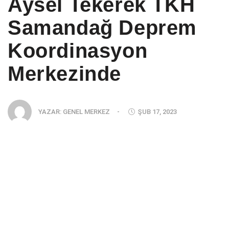
Aysel Tekerek TKH
Samandağ Deprem
Koordinasyon
Merkezinde
YAZAR:
GENEL MERKEZ
-
ŞUB 17, 2023