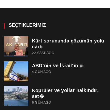
SEÇTIKLERIMIZ
Kürt sorununda çözümün yolu
istib
22 SAAT AGO
ABD’nin ve İsrail’in çı
4 GÜN AGO
Köprüler ve yollar halkındır,
sat�
6 GÜN AGO