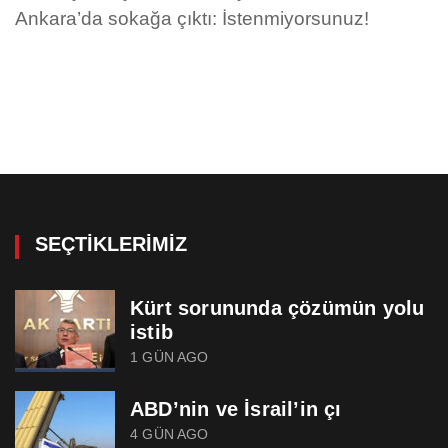
Ankara’da sokağa çıktı: İstenmiyorsunuz!
SEÇTIKLERIMIZ
Kürt sorununda çözümün yolu
istib
1 GÜN AGO
ABD’nin ve İsrail’in çı
4 GÜN AGO