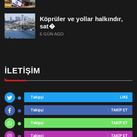
Köprüler ve yollar halkındır,
sat�
6 GÜN AGO
İLETIŞIM
Takipçi
LIKE
Takipçi
TAKIP ET
Takipçi
TAKIP ET
Takipçi
TAKIP ET