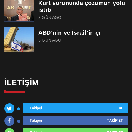
Kürt sorununda çözümün yolu
istib
2 GÜN AGO
ABD’nin ve İsrail’in çı
5 GÜN AGO
İLETIŞIM
Takipçi
LIKE
Takipçi
TAKIP ET