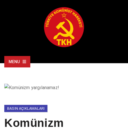
MENU
BASIN AÇIKLAMALARI
Komünizm