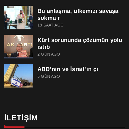
Bu anlaşma, ülkemizi savaşa
sokma r
18 SAAT AGO
Kürt sorununda çözümün yolu
istib
2 GÜN AGO
ABD’nin ve İsrail’in çı
5 GÜN AGO
İLETIŞIM