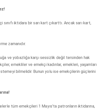
ez!
sınıfı iktidara bir sarı kart çıkarttı. Ancak sarı kart,
ürme zamanıdır.
luğa ve yobazlığa karşı sessizlik değil tersinden hak
iler, emekliler ve emekçi kadınlar, emekleri, yaşamları
stemeyi bilmelidir. Bunun yolu ise emekçilerin güçlerini
arına!
erle tüm emekçileri 1 Mayıs’ta patronların iktidarına,