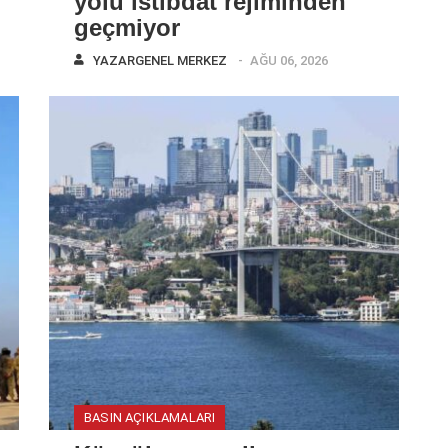
yolu istibdat rejiminden
geçmiyor
YAZAR
GENEL MERKEZ
AĞU 06, 2026
BASIN AÇIKLAMALARI