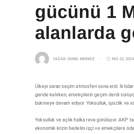
gücünü 1 M
alanlarda g
YAZAR:
GENEL MERKEZ
-
NIS 22, 2024
Ülkeyi saran seçim atmosferi sona erdi. İktida
geride kalırken, emekçilerin geçim derdi sürüyo
bükmeye devam ediyor. Yoksulluk, işsizlik ve s
Yoksulluk ve açlık halka reva görülüyor. AKP t
ekonomik krizin bedelini işçi ve emekçilere öd