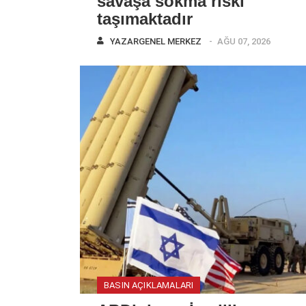
savaşa sokma riski
taşımaktadır
YAZAR
GENEL MERKEZ
AĞU 07, 2026
BASIN AÇIKLAMALARI