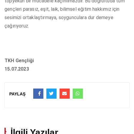
topyekûn bir mücadele kaçınılmazdır. Bu doğrultuda tüm
gençleri parasız, eşit, laik, bilimsel eğitim hakkımız için
sesimizi ortaklaştırmaya, soygunculara dur demeye
çağırıyoruz.
TKH Gençliği
15.07.2023
PAYLAŞ
İlgili Yazılar