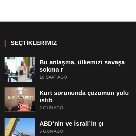
SEÇTIKLERIMIZ
Bu anlaşma, ülkemizi savaşa
sokma r
16 SAAT AGO
Kürt sorununda çözümün yolu
istib
2 GÜN AGO
ABD’nin ve İsrail’in çı
5 GÜN AGO