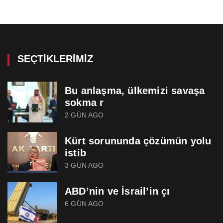
SEÇTIKLERIMIZ
Bu anlaşma, ülkemizi savaşa
sokma r
2 GÜN AGO
Kürt sorununda çözümün yolu
istib
3 GÜN AGO
ABD’nin ve İsrail’in çı
6 GÜN AGO