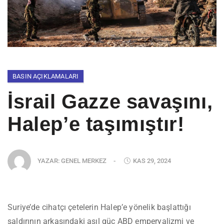
BASIN AÇIKLAMALARI
İsrail Gazze savaşını,
Halep’e taşımıştır!
YAZAR:
GENEL MERKEZ
-
KAS 29, 2024
Suriye’de cihatçı çetelerin Halep’e yönelik başlattığı
saldırının arkasındaki asıl güç ABD emperyalizmi ve