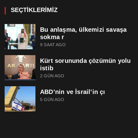
SEÇTIKLERIMIZ
Bu anlaşma, ülkemizi savaşa
sokma r
9 SAAT AGO
Kürt sorununda çözümün yolu
istib
2 GÜN AGO
ABD’nin ve İsrail’in çı
5 GÜN AGO