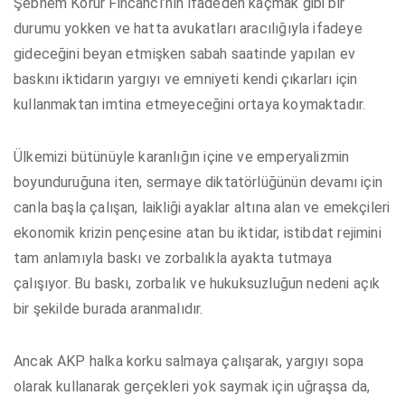
Şebnem Korur Fincancı’nın ifadeden kaçmak gibi bir
durumu yokken ve hatta avukatları aracılığıyla ifadeye
gideceğini beyan etmişken sabah saatinde yapılan ev
baskını iktidarın yargıyı ve emniyeti kendi çıkarları için
kullanmaktan imtina etmeyeceğini ortaya koymaktadır.
Ülkemizi bütünüyle karanlığın içine ve emperyalizmin
boyunduruğuna iten, sermaye diktatörlüğünün devamı için
canla başla çalışan, laikliği ayaklar altına alan ve emekçileri
ekonomik krizin pençesine atan bu iktidar, istibdat rejimini
tam anlamıyla baskı ve zorbalıkla ayakta tutmaya
çalışıyor. Bu baskı, zorbalık ve hukuksuzluğun nedeni açık
bir şekilde burada aranmalıdır.
Ancak AKP halka korku salmaya çalışarak, yargıyı sopa
olarak kullanarak gerçekleri yok saymak için uğraşsa da,