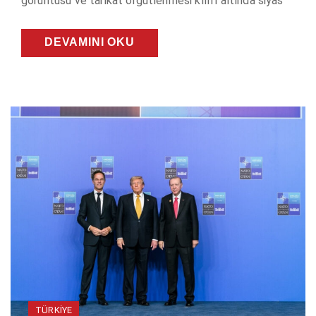
görüntüsü ve tarikat örgütlenmesi kılıfı altında siyas
DEVAMINI OKU
TÜRKIYE