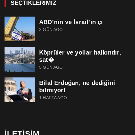
SEÇTIKLERIMIZ
ABD’nin ve İsrail’in çı
3 GÜN AGO
Köprüler ve yollar halkındır,
sat�
5 GÜN AGO
Bilal Erdoğan, ne dediğini
bilmiyor!
1 HAFTA AGO
İLETIŞIM