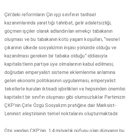
Çin’deki reformların Çin işçi sınıfının tarihsel
kazanımlarında yarattığı tahribat, gelir adaletsizliği,
göçmen işçiler olarak adlandırılan emekçi tabakanın
oluşması ve bu tabakanın kötü yaşam koşulları, “nesnel
çıkarının ülkede sosyalizmin inşası yönünde olduğu ve
kazanılması gereken bir tabaka olduğu” iddiasıyla
kapitalistlerin partiye üye olmalarının kabul edilmesi,
doğrudan emperyalist sisteme eklemlenme anlamına
gelen ekonomi politikasının uygulanması, emperyalist
tekellerle kurulan iktisadi işbirlikleri ve hepsinden önemlisi
kapitalist bir sınıfın oluşması gibi olumsuzluklar Partimizin
ÇKP’nin Çin’e Özgü Sosyalizm pratiğine dair Marksist-
Leninist eleştirisinin temel noktalarını oluşturmaktadır.
Öte yandan ÇKP’nin, 1,4 milyarlık nüfusu olan dünyanın bu