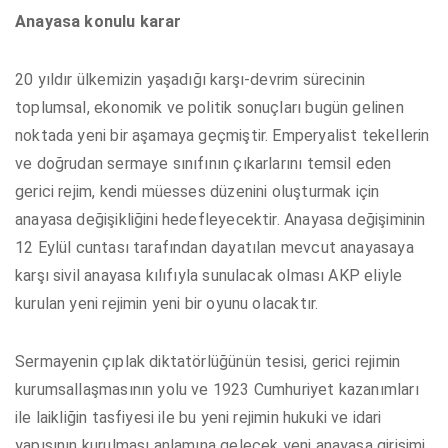
Anayasa konulu karar
20 yıldır ülkemizin yaşadığı karşı-devrim sürecinin
toplumsal, ekonomik ve politik sonuçları bugün gelinen
noktada yeni bir aşamaya geçmiştir. Emperyalist tekellerin
ve doğrudan sermaye sınıfının çıkarlarını temsil eden
gerici rejim, kendi müesses düzenini oluşturmak için
anayasa değişikliğini hedefleyecektir. Anayasa değişiminin
12 Eylül cuntası tarafından dayatılan mevcut anayasaya
karşı sivil anayasa kılıfıyla sunulacak olması AKP eliyle
kurulan yeni rejimin yeni bir oyunu olacaktır.
Sermayenin çıplak diktatörlüğünün tesisi, gerici rejimin
kurumsallaşmasının yolu ve 1923 Cumhuriyet kazanımları
ile laikliğin tasfiyesi ile bu yeni rejimin hukuki ve idari
yapısının kurulması anlamına gelecek yeni anayasa girişimi