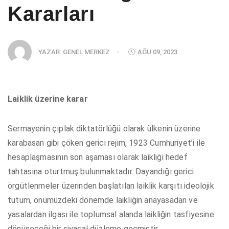
Kararları
YAZAR:
GENEL MERKEZ
-
AĞU 09, 2023
Laiklik üzerine karar
Sermayenin çıplak diktatörlüğü olarak ülkenin üzerine
karabasan gibi çöken gerici rejim, 1923 Cumhuriyet’i ile
hesaplaşmasının son aşaması olarak laikliği hedef
tahtasına oturtmuş bulunmaktadır. Dayandığı gerici
örgütlenmeler üzerinden başlatılan laiklik karşıtı ideolojik
tutum, önümüzdeki dönemde laikliğin anayasadan ve
yasalardan ilgası ile toplumsal alanda laikliğin tasfiyesine
dönüşeceği bir siyasal düzleme geçmiştir.