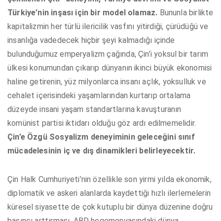
Türkiye’nin inşası için bir model olamaz.
Bununla birlikte
kapitalizmin her türlü ilericilik vasfını yitirdiği, çürüdüğü ve
insanlığa vadedecek hiçbir şeyi kalmadığı içinde
bulunduğumuz emperyalizm çağında, Çin’i yoksul bir tarım
ülkesi konumundan çıkarıp dünyanın ikinci büyük ekonomisi
haline getirenin, yüz milyonlarca insanı açlık, yoksulluk ve
cehalet içerisindeki yaşamlarından kurtarıp ortalama
düzeyde insani yaşam standartlarına kavuşturanın
komünist partisi iktidarı olduğu göz ardı edilmemelidir.
Çin’e Özgü Sosyalizm deneyiminin geleceğini sınıf
mücadelesinin iç ve dış dinamikleri belirleyecektir.
Çin Halk Cumhuriyeti’nin özellikle son yirmi yılda ekonomik,
diplomatik ve askeri alanlarda kaydettiği hızlı ilerlemelerin
küresel siyasette de çok kutuplu bir dünya düzenine doğru
basıncı arttırması, ABD hegemonyasındaki dünya