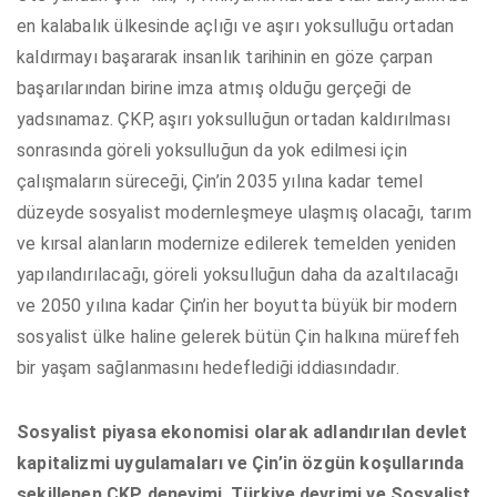
en kalabalık ülkesinde açlığı ve aşırı yoksulluğu ortadan
kaldırmayı başararak insanlık tarihinin en göze çarpan
başarılarından birine imza atmış olduğu gerçeği de
yadsınamaz. ÇKP, aşırı yoksulluğun ortadan kaldırılması
sonrasında göreli yoksulluğun da yok edilmesi için
çalışmaların süreceği, Çin’in 2035 yılına kadar temel
düzeyde sosyalist modernleşmeye ulaşmış olacağı, tarım
ve kırsal alanların modernize edilerek temelden yeniden
yapılandırılacağı, göreli yoksulluğun daha da azaltılacağı
ve 2050 yılına kadar Çin’in her boyutta büyük bir modern
sosyalist ülke haline gelerek bütün Çin halkına müreffeh
bir yaşam sağlanmasını hedeflediği iddiasındadır.
Sosyalist piyasa ekonomisi olarak adlandırılan devlet
kapitalizmi uygulamaları ve Çin’in özgün koşullarında
şekillenen ÇKP deneyimi, Türkiye devrimi ve Sosyalist