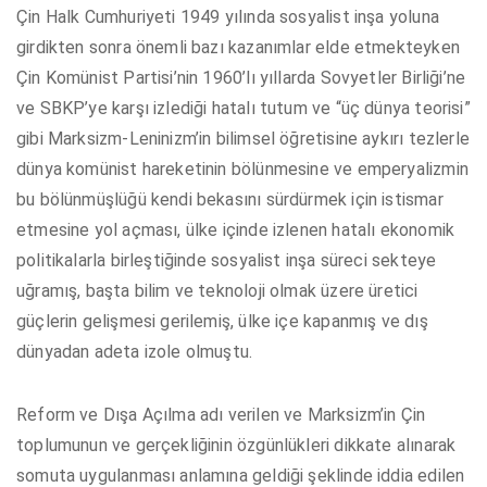
Çin Halk Cumhuriyeti 1949 yılında sosyalist inşa yoluna
girdikten sonra önemli bazı kazanımlar elde etmekteyken
Çin Komünist Partisi’nin 1960’lı yıllarda Sovyetler Birliği’ne
ve SBKP’ye karşı izlediği hatalı tutum ve “üç dünya teorisi”
gibi Marksizm-Leninizm’in bilimsel öğretisine aykırı tezlerle
dünya komünist hareketinin bölünmesine ve emperyalizmin
bu bölünmüşlüğü kendi bekasını sürdürmek için istismar
etmesine yol açması, ülke içinde izlenen hatalı ekonomik
politikalarla birleştiğinde sosyalist inşa süreci sekteye
uğramış, başta bilim ve teknoloji olmak üzere üretici
güçlerin gelişmesi gerilemiş, ülke içe kapanmış ve dış
dünyadan adeta izole olmuştu.
Reform ve Dışa Açılma adı verilen ve Marksizm’in Çin
toplumunun ve gerçekliğinin özgünlükleri dikkate alınarak
somuta uygulanması anlamına geldiği şeklinde iddia edilen