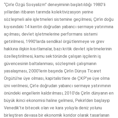
“Çin’e Özgü Sosyalizm” deneyiminin başlatıldığı 1980’li
yıllardan itibaren tarımda kolektivizasyon yerine
sözleşmeli aile işletmeleri sistemine geçilmesi, Çin’in doğu
kıyısındaki 14 kentin doğrudan yabancı sermaye yatırımına
açılması, devlet işletmelerine performans sistemi
getirilmesi, 1990’larda sendikal örgütlenmeye ve grev
hakkına ilişkin kısıtlamalar, bazı kritik devlet işletmelerinin
özelleştirilmesi, kamu sektöründe çalışan işçilerin iş
güvencesinin baltalanması, sözleşmeli çalışmanın
yasalaşması, 2000’lerin başında Çin’in Dünya Ticaret
Örgütü’ne üye olması, kapitalistlere de ÇKP’ye üye olma
izni verilmesi, Çin’e doğrudan yabancı sermaye yatırımının
önündeki engellerin kaldırılması, 2010’da Çin’in dünyanın en
büyük ikinci ekonomisi haline gelmesi, Pekin’den başlayıp
Venedik’te bitecek olan ve kara yoluyla deniz yolunu
birleştiren devasa bir ekonomik koridor olarak tasarlanan