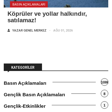
BASIN AÇIKLAMALARI
Köprüler ve yollar halkındır,
satılamaz!
YAZAR
GENEL MERKEZ
AĞU 01, 2026
KATEGORILER
1086
Basın Açıklamaları
8
Gençlik Basın Açıklamaları
1
Gençlik-Etkinlikler