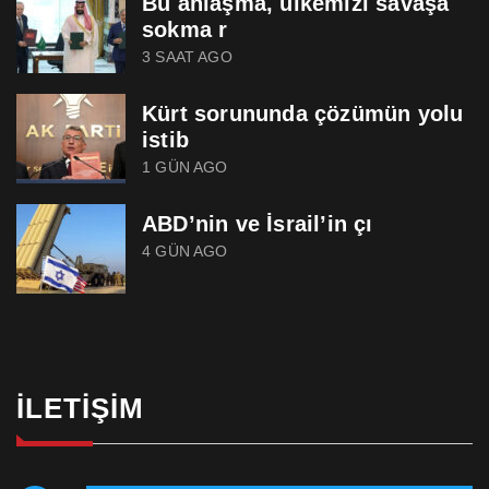
Bu anlaşma, ülkemizi savaşa
sokma r
3 SAAT AGO
Kürt sorununda çözümün yolu
istib
1 GÜN AGO
ABD’nin ve İsrail’in çı
4 GÜN AGO
İLETIŞIM