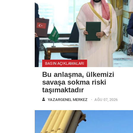
BASIN AÇIKLAMALARI
Bu anlaşma, ülkemizi
savaşa sokma riski
taşımaktadır
YAZAR
GENEL MERKEZ
AĞU 07, 2026