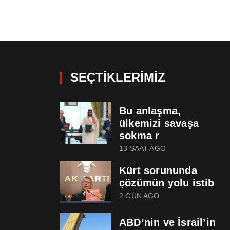
SEÇTIKLERIMIZ
Bu anlaşma,
ülkemizi savaşa
sokma r
13 SAAT AGO
Kürt sorununda
çözümün yolu istib
2 GÜN AGO
ABD’nin ve İsrail’in