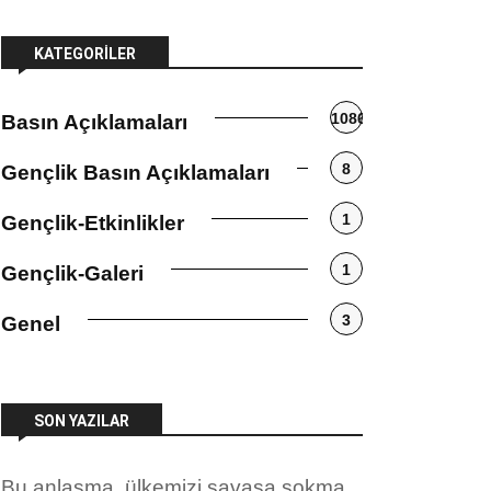
KATEGORILER
1086
Basın Açıklamaları
8
Gençlik Basın Açıklamaları
1
Gençlik-Etkinlikler
1
Gençlik-Galeri
3
Genel
SON YAZILAR
Bu anlaşma, ülkemizi savaşa sokma