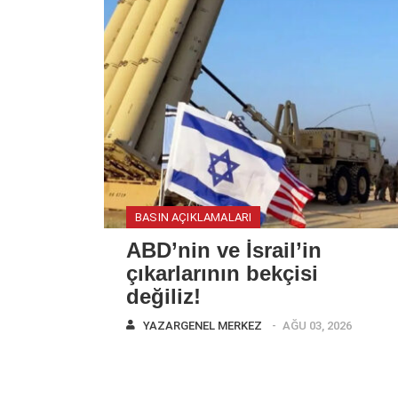
BASIN AÇIKLAMALARI
ABD’nin ve İsrail’in
çıkarlarının bekçisi
değiliz!
YAZAR
GENEL MERKEZ
AĞU 03, 2026