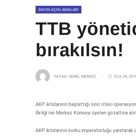
BASIN AÇIKLAMALARI
TTB yönetic
bırakılsın!
YAZAR:
GENEL MERKEZ
-
OCA 30, 201
AKP iktidarının başlattığı sınır ötesi operasyon 
Birliği`nin Merkez Konseyi üyeleri gözaltına alın
AKP iktidarının korku imparatorluğu yaratarak 