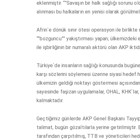
eklenmiştir. “”Savaşın bir halk sağlığı sorunu o
alınması bu halkaların en yenisi olarak görülmeli
Afrin`e dönük sınır ötesi operasyon ile birlikte
“”bozguncu”” yakıştırması yapan; ülkemizdeki eşi
ile işbirliğinin bir numaralı aktörü olan AKP ikt
Türkiye`de insanların sağlığı konusunda bugüne
karşı sözlerini söylemesi üzerine siyasi hedef h
ülkemizin geldiği noktayı göstermesi açısından ö
sayesinde faşizan uygulamalar, OHAL, KHK`lar, 
kalmaktadır.
Geçtiğimiz günlerde AKP Genel Başkanı Tayyip
talimat, bugün gözaltılarla yerine getirilmişti
tarafından çarpıtılmış, TTB ve yöneticileri hed