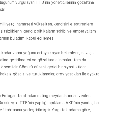
lduğunu”” vurgulayan TTB`nin yöneticilerinin gözaltına
dir.
 milliyetçi hamaseti yükselten, kendisini eleştirenlere
tsizliklerin, gerici politikaların sahibi ve emperyalizm
idarının bu adımı kabul edilemez.
 kadar varını yoğunu ortaya koyan hekimlerin, savaşa
aline getirilmeleri ve gözaltına alınmaları tam da
nemlidir. Sömürü düzeni, gerici bir siyasi iktidar
haksız gözaltı ve tutuklamalar, grev yasakları ile ayakta
 Erdoğan tarafından miting meydanlarından verilen
r. Bu süreçte TTB`nin yaptığı açıklama AKP`nin yandaşları
ef tahtasına yerleştirilmiştir. Yargı tek adama göre,