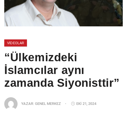
VIDEOLAR
“Ülkemizdeki
İslamcılar aynı
zamanda Siyonisttir”
YAZAR:
GENEL MERKEZ
-
EKI 21, 2024