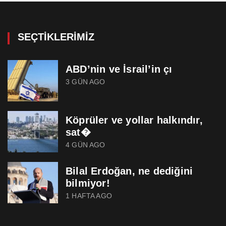
SEÇTIKLERIMIZ
ABD’nin ve İsrail’in çı
3 GÜN AGO
Köprüler ve yollar halkındır,
sat�
4 GÜN AGO
Bilal Erdoğan, ne dediğini
bilmiyor!
1 HAFTA AGO