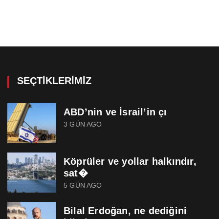
SEÇTIKLERIMIZ
ABD’nin ve İsrail’in çı
3 GÜN AGO
Köprüler ve yollar halkındır,
sat�
5 GÜN AGO
Bilal Erdoğan, ne dediğini