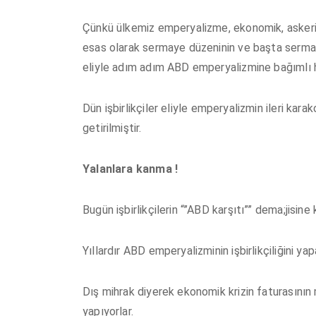
Çünkü ülkemiz emperyalizme, ekonomik, askeri, s
esas olarak sermaye düzeninin ve başta sermaye 
eliyle adım adım ABD emperyalizmine bağımlı ha
Dün işbirlikçiler eliyle emperyalizmin ileri ka
getirilmiştir.
Yalanlara kanma !
Bugün işbirlikçilerin “”ABD karşıtı”” dema;jisine
Yıllardır ABD emperyalizminin işbirlikçiliğini ya
Dış mihrak diyerek ekonomik krizin faturasının
yapıyorlar.