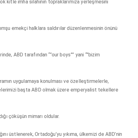
ok kitle imha silahının topraklarımıza yerleşmesini
mşu emekçi halklara saldırılar düzenlenmesinin önünü
rinde, ABD tarafından “”our boys”” yani “”bizim
ogramın uygulamaya konulması ve özelleştirmelerle,
melerimizi başta ABD olmak üzere emperyalist tekellere
ığı çöküşün mimarı oldular.
ğını üstlenerek, Ortadoğu’yu yıkıma, ülkemizi de ABD’nin