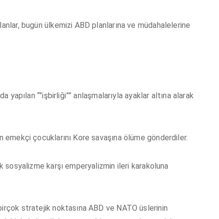
olanlar, bugün ülkemizi ABD planlarına ve müdahalelerine
da yapılan “”işbirliği”” anlaşmalarıyla ayaklar altına alarak
nin emekçi çocuklarını Kore savaşına ölüme gönderdiler.
ak sosyalizme karşı emperyalizmin ileri karakoluna
birçok stratejik noktasına ABD ve NATO üslerinin