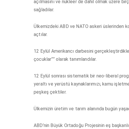
açılmasını ve nükleer de dahil olmak üzere birç
sağladılar.
Ülkemizdeki ABD ve NATO askeri üslerinden ko
açtılar.
12 Eylül Amerikancı darbesini gerçekleştirdikle
çocuklar”” olarak tanımlandılar.
12 Eylül sonrası sistematik bir neo-liberal pr
yeraltı ve yerüstü kaynaklarımızı, kamu işlet
peşkeş çektiler.
Ülkemizin üretim ve tarım alanında bugün yaşad
ABD’nin Büyük Ortadoğu Projesinin eş başkanlı