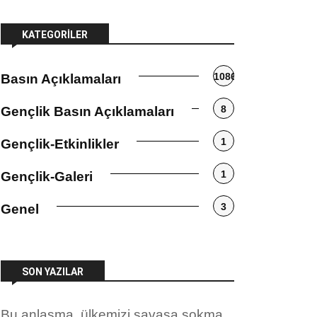
KATEGORILER
1086
Basın Açıklamaları
8
Gençlik Basın Açıklamaları
1
Gençlik-Etkinlikler
1
Gençlik-Galeri
3
Genel
SON YAZILAR
Bu anlaşma, ülkemizi savaşa sokma