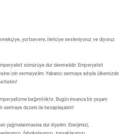
emekçiye, yurtsevere, ilericiye sesleniyoruz ve diyoruz
 emperyalist sömürüye dur denmelidir. Emperyalist
mesine izin vermeyelim. Yabancı sermaye adıyla ülkemizde
seltelim!
mperyalizme bağımlılıktır. Bugün insanca bir yaşam
lı sermaye düzeni ile hesaplaşalım!
dan yağmalanmasına dur diyelim. Enerjimizi,
anlarımızı, fabrikalarımızı, topraklarımızı