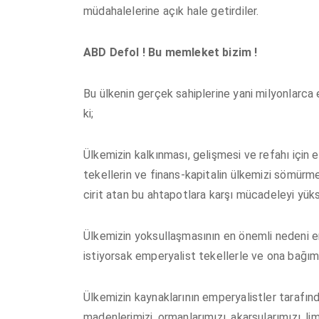
müdahalelerine açık hale getirdiler.
ABD Defol ! Bu memleket bizim !
Bu ülkenin gerçek sahiplerine yani milyonlarca 
ki;
Ülkemizin kalkınması, gelişmesi ve refahı için
tekellerin ve finans-kapitalin ülkemizi sömür
cirit atan bu ahtapotlara karşı mücadeleyi yük
Ülkemizin yoksullaşmasının en önemli nedeni e
istiyorsak emperyalist tekellerle ve ona bağım
Ülkemizin kaynaklarının emperyalistler tarafın
madenlerimizi, ormanlarımızı, akarsularımızı, lim