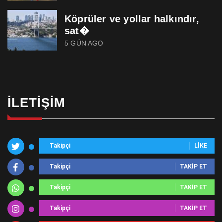
Köprüler ve yollar halkındır,
sat�
5 GÜN AGO
İLETIŞIM
Takipçi
LIKE
Takipçi
TAKIP ET
Takipçi
TAKIP ET
Takipçi
TAKIP ET