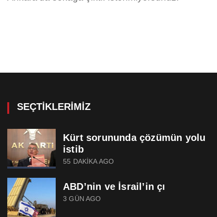
SEÇTIKLERIMIZ
Kürt sorununda çözümün yolu
istib
55 DAKIKA AGO
ABD’nin ve İsrail’in çı
3 GÜN AGO