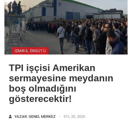
IZMIR IL ÖRGÜTÜ
TPI işçisi Amerikan
sermayesine meydanın
boş olmadığını
gösterecektir!
YAZAR:
GENEL MERKEZ
EYL 25, 2025