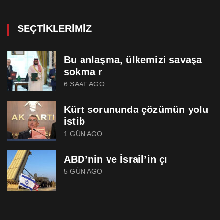
SEÇTIKLERIMIZ
Bu anlaşma, ülkemizi savaşa
sokma r
6 SAAT AGO
Kürt sorununda çözümün yolu
istib
1 GÜN AGO
ABD’nin ve İsrail’in çı
5 GÜN AGO